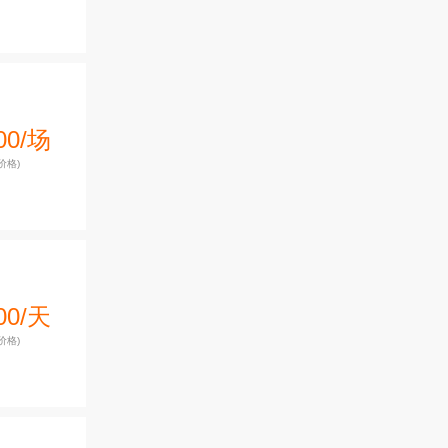
00/场
价格)
00/天
价格)