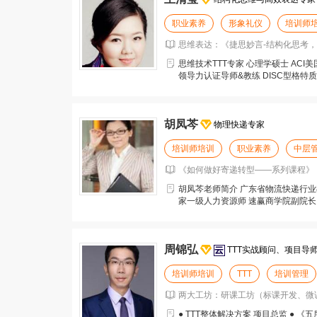
职业素养
形象礼仪
培训师
思维表达：《捷思妙言-结构化思考，形
思维技术TTT专家 心理学硕士 ACI
领导力认证导师&教练 DISC型格特
胡凤芩
物理快递专家
培训师培训
职业素养
中层
《如何做好寄递转型——系列课程》（亦
胡凤芩老师简介 广东省物流快递行业
家一级人力资源师 速赢商学院副院长
训基地教学
周锦弘
TTT实战顾问、项目导
培训师培训
TTT
培训管理
两大工坊：研课工坊（标课开发、微课
● TTT整体解决方案 项目总监 ● 《