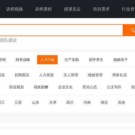
讲师视频
讲师课程
授课见证
培训需求
行业资
团队建设
营销
财务战略
人力行政
生产采购
国学养生
婚姻亲子
演说
招聘面试
人力资源
非人管理
绩效管理
商务礼仪
职业规划
绩效薪酬
企业文化
阳光心态
公文写作
投
浙江
江苏
山东
天津
四川
河南
湖北
其他