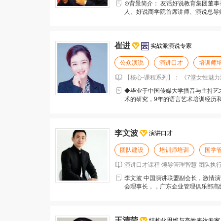
⊙背景简介： 友话好说教育集团董
人、好说商学院首席讲师、演说总导师
年健康成长顾问。
崔进
实战派演说专家
公众演说
演讲口才
培训师
【核心-课程系列】： 《7堂女性魅力
◆毕业于中国传媒大学播音与主持艺术
术的研究，9年的语言艺术培训经历
台和浙江电视台
李文波
演讲口才
团队建设
培训师培训
国学
演讲口才课程 领导管理智慧 团队执
李文波 中国演讲联盟副会长，激情演
会理事长，，广东企业管理俱乐部高
显著，深受企业和学
王清莹
结构化思维与高效表达专家