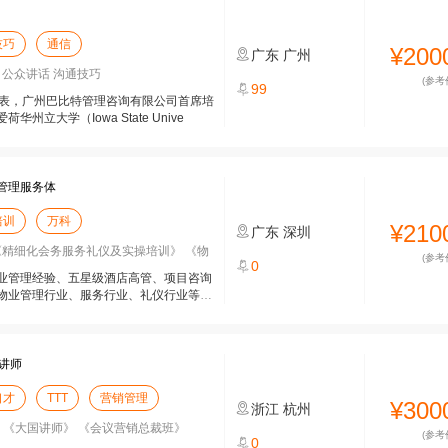
技巧
通信
¥200
广东
广州
 公众讲话 沟通技巧
(参考
99
席代表，广州巴比特管理咨询有限公司首席培
立大学（Iowa State Unive
管理服务体
培训
万科
¥210
广东
深圳
《精细化会务服务礼仪及实操培训》 《物
(参考
0
业管理经验、五星级酒店高管、项目咨询
物业管理行业、服务行业、礼仪行业等体
讲师
口才
TTT
营销管理
¥300
浙江
杭州
》 《大国讲师》 《会议营销总裁班》
(参考
0