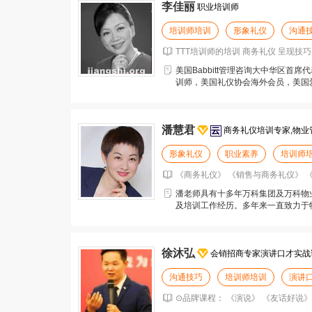
李佳丽
职业培训师
培训师培训
形象礼仪
沟通
TTT培训师的培训 商务礼仪 呈现技巧
美国Babbitt管理咨询大中华区首
训师，美国礼仪协会海外会员，美国爱荷华州
潘慧君
商务礼仪培训专家,物业
形象礼仪
职业素养
培训师
《商务礼仪》 《销售与商务礼仪》 
潘老师具有十多年万科集团及万科物
及培训工作经历。多年来一直致力于
系的构建等工作，对房
徐沐弘
会销招商专家演讲口才实战
沟通技巧
培训师培训
演讲
⊙品牌课程： 《演说》 《友话好说