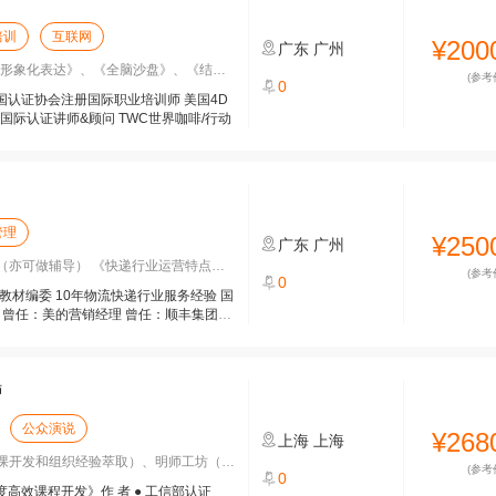
培训
互联网
¥200
广东
广州
象化表达》、《全脑沙盘》、《结构化思
(参考
0
美国认证协会注册国际职业培训师 美国4D
质国际认证讲师&顾问 TWC世界咖啡/行动
管理
¥250
广东
广州
可做辅导） 《快递行业运营特点及发展
(参考
0
教材编委 10年物流快递行业服务经验 国
 曾任：美的营销经理 曾任：顺丰集团培
师
公众演说
¥268
上海
上海
开发和组织经验萃取）、明师工坊（课堂精
(参考
0
五度高效课程开发》作 者 ● 工信部认证