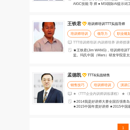
AIGC技能 导 师 ● MSI国际AI提示词工
王铁君
培训师培训TTT实战导师
培训师培训
领导力
职业规
TTT培训师培训 内训师培养 讲师授
★王铁君(Jim WANG)，培训师培
监。玛氏中国（Mars）研发学院亚
东制
孟德凯
TTT&实战销售
销售技巧
培训师培训
演讲
★《TTT企业内训师训练课程》 ★
★2014我是好讲师大赛全国百强青岛十
★2015中国年度好讲师 ★2015
1