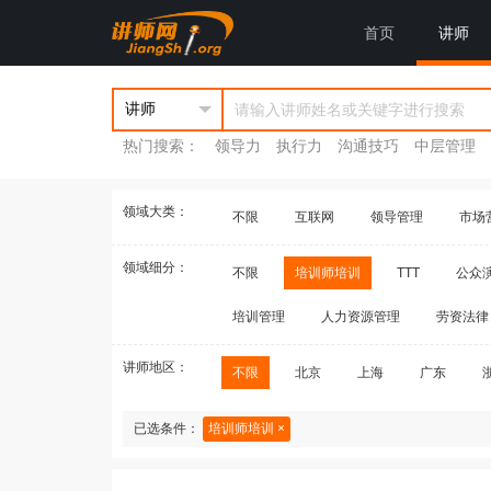
首页
讲师
热门搜索：
领导力
执行力
沟通技巧
中层管理
领域大类：
不限
互联网
领导管理
市场
领域细分：
不限
培训师培训
TTT
公众
培训管理
人力资源管理
劳资法律
讲师地区：
不限
北京
上海
广东
已选条件：
培训师培训 ×