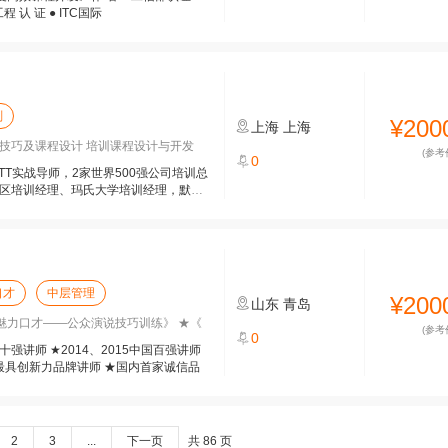
程 认 证 ● ITC国际
划
¥200
上海
上海
课技巧及课程设计 培训课程设计与开发
(参考
0
训TTT实战导师，2家世界500强公司培训总
太区培训经理、玛氏大学培训经理，默沙
口才
中层管理
¥200
山东
青岛
《魅力口才——公众演说技巧训练》 ★《
(参考
0
强讲师 ★2014、2015中国百强讲师
中国最具创新力品牌讲师 ★国内首家诚信品
2
3
...
下一页
共 86 页