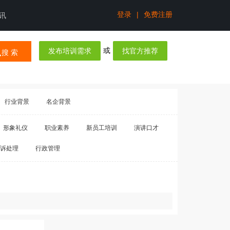
登录
|
免费注册
讯
或
发布培训需求
找官方推荐
搜 索
行业背景
名企背景
形象礼仪
职业素养
新员工培训
演讲口才
诉处理
行政管理