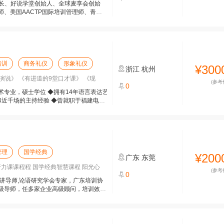
事长、好说学堂创始人、全球麦享会创始
、美国AACTP国际培训管理师、青少
培训
商务礼仪
形象礼仪
¥300
浙江
杭州
演说》 《有进道的9堂口才课》 《现
(参考
0
专业，硕士学位 ◆拥有14年语言表达艺
和近千场的主持经验 ◆曾就职于福建电视
管理
国学经典
¥200
广东
东莞
行力课课程程 国学经典智慧课程 阳光心
(参考
0
讲导师,论语研究学会专家，广东培训协
级导师，任多家企业高级顾问，培训效果