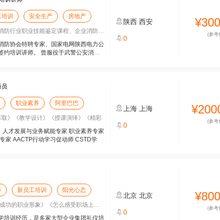
工培训
安全生产
房地产
¥30
陕西
西安
防行业职业技能鉴定课程、企业消防安全培
(参考
0
消防协会特聘专家、国家电网陕西电力公
签约培训讲师。 曾服役于武警公安消防
新员
职业素养
阿里巴巴
¥200
上海
上海
验萃取》《教学设计》《授课演绎》《精彩
(参考
0
t） 人才发展与业务赋能专家 职业素养专家
家 AACTP行动学习促动师 CSTD学
养
新员工培训
阳光心态
¥80
北京
北京
功的职业形象》《怎么感受职场上的幸福
(参考
0
学培训经历，是多家大型企业集团礼仪培