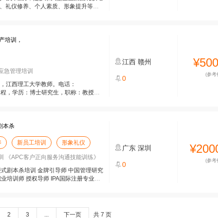
务、礼仪修养、个人素质、形象提升等方
产培训，
¥50
江西
赣州
应急管理培训
(参考
0
人，江西理工大学教师。电话：
术及工程，学历：博士研究生，职称：教授。
剧本杀
养
新员工培训
形象礼仪
¥200
广东
深圳
 《APC客户正向服务沟通技能训练》
(参考
0
浸式剧本杀培训 金牌引导师 中国管理研究
职业培训师 授权导师 IPA国际注册专业礼
2
3
...
下一页
共 7 页