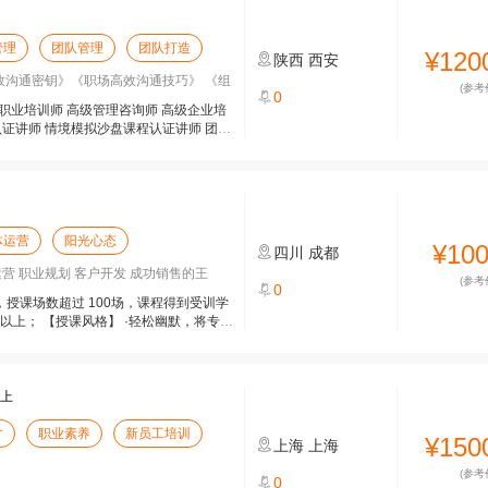
管理
团队管理
团队打造
¥120
陕西
西安
效沟通密钥》《职场高效沟通技巧》 《组
(参考
0
际职业培训师 高级管理咨询师 高级企业培
认证讲师 情境模拟沙盘课程认证讲师 团队
体运营
阳光心态
¥10
四川
成都
营 职业规划 客户开发 成功销售的王
(参考
0
，授课场数超过 100场，课程得到受训学
以上； 【授课风格】 ·轻松幽默，将专业
以上
才
职业素养
新员工培训
¥150
上海
上海
(参考
0