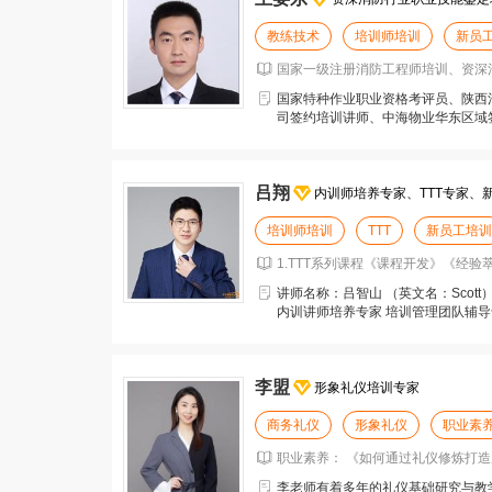
教练技术
培训师培训
新员
国家一级注册消防工程师培训、资深消
国家特种作业职业资格考评员、陕西
司签约培训讲师、中海物业华东区域
部队，多次获得三等功
吕翔
内训师培养专家、TTT专家、
培训师培训
TTT
新员工培训
1.TTT系列课程《课程开发》《经
讲师名称：吕智山 （英文名：Scot
内训讲师培养专家 培训管理团队辅导专
李盟
形象礼仪培训专家
商务礼仪
形象礼仪
职业素
职业素养： 《如何通过礼仪修炼打造成
李老师有着多年的礼仪基础研究与教