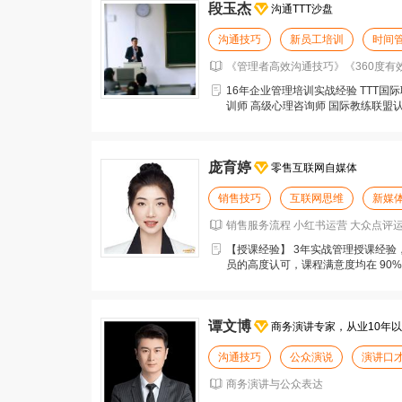
段玉杰
沟通TTT沙盘
沟通技巧
新员工培训
时间
《管理者高效沟通技巧》《360度有
16年企业管理培训实战经验 TTT国
训师 高级心理咨询师 国际教练联盟
引导技
庞育婷
零售互联网自媒体
销售技巧
互联网思维
新媒
销售服务流程 小红书运营 大众点评运
新员工培训
【授课经验】 3年实战管理授课经验
员的高度认可，课程满意度均在 90%
系统的
谭文博
商务演讲专家，从业10年
沟通技巧
公众演说
演讲口
商务演讲与公众表达