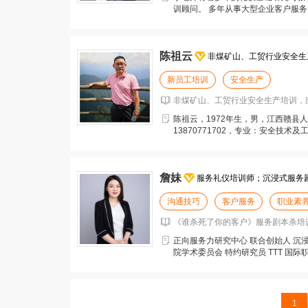
训顾问。 多年从事大型企业客户服
面的培训教学工作，广
陈祖云
非煤矿山、工贸行业安全生
新员工培训
安全生产
非煤矿山、工贸行业安全生产培训，
陈祖云，1972年生，男，江西赣县
13870771702，专业：安全技
主要从事工作：安
詹妹
服务礼仪培训师；沉浸式服务
沟通技巧
客户服务
职业素
《谁杀死了你的客户》服务剧本杀培训
正向服务力研究中心 联合创始人 沉
院学术委员会 特约研究员 TTT 国际
仪
1