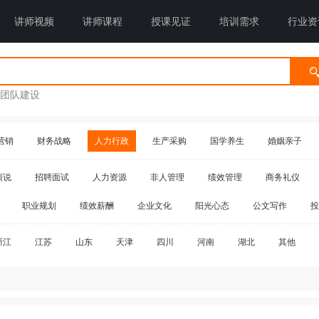
讲师视频
讲师课程
授课见证
培训需求
行业资
团队建设
营销
财务战略
人力行政
生产采购
国学养生
婚姻亲子
演说
招聘面试
人力资源
非人管理
绩效管理
商务礼仪
职业规划
绩效薪酬
企业文化
阳光心态
公文写作
投
浙江
江苏
山东
天津
四川
河南
湖北
其他