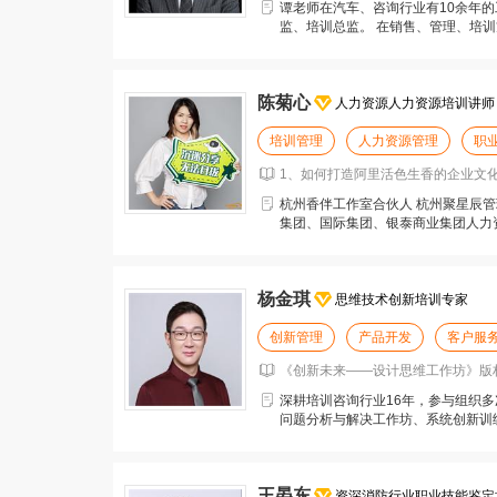
谭老师在汽车、咨询行业有10余年
监、培训总监。 在销售、管理、培
讲、礼仪等方向。 谭
陈菊心
人力资源人力资源培训讲师
培训管理
人力资源管理
职
1、如何打造阿里活色生香的企业文化
新员工培训
杭州香伴工作室合伙人 杭州聚星辰管
集团、国际集团、银泰商业集团人力资源
模块代理
杨金琪
思维技术创新培训专家
创新管理
产品开发
客户服
《创新未来——设计思维工作坊》版权课
深耕培训咨询行业16年，参与组织
问题分析与解决工作坊、系统创新训
《创新未来——设计思
王晏东
资深消防行业职业技能鉴定