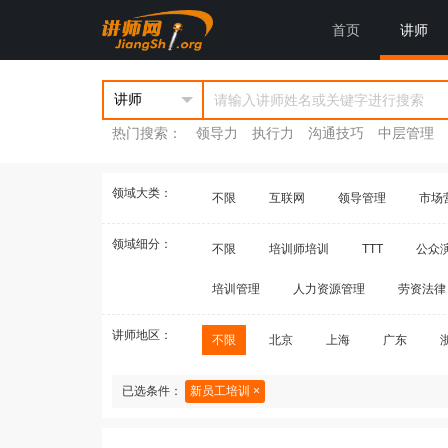
首页
讲师
热门搜索：
领导力
执行力
沟通技巧
中层管理
领域大类：
不限
互联网
领导管理
市场
领域细分：
不限
培训师培训
TTT
公众
培训管理
人力资源管理
劳资法律
讲师地区：
不限
北京
上海
广东
已选条件：
新员工培训 ×