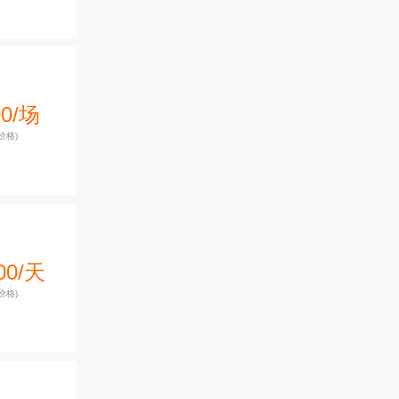
00/场
价格)
00/天
价格)