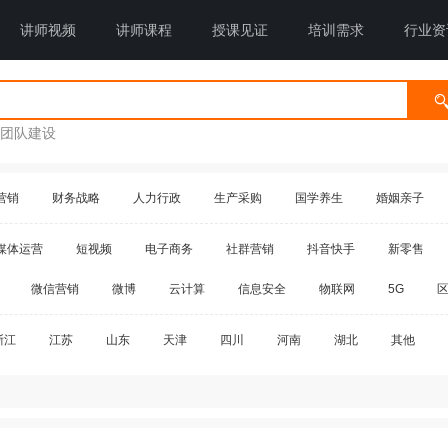
讲师视频
讲师课程
授课见证
培训需求
行业资
团队建设
营销
财务战略
人力行政
生产采购
国学养生
婚姻亲子
媒体运营
短视频
电子商务
社群营销
抖音快手
新零售
微信营销
微博
云计算
信息安全
物联网
5G
浙江
江苏
山东
天津
四川
河南
湖北
其他