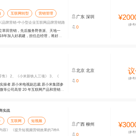
销
互联网转型
营销管理
¥200
广东
深圳
《品牌营销-中小型企业互联网品牌营销路
(参考
0
成立草田营销，先后服务野兽派、天地一
18年加入好易建，担任总经理，将好易
议
北京
北京
售》 2、《小米新铁人三项》 3、《
(参考
0
实操者 原小米电视副总裁 原小米集团参
微等公司高管 20 年互联网产品和营销专
商实战
务
互联网
短视频
¥300
广西
柳州
内容》 《提升短视频营销效果的7种A
(参考
0