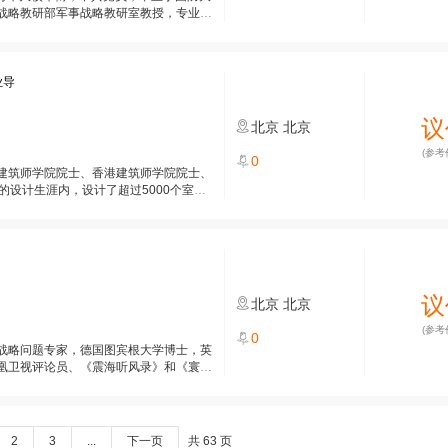
战略教研部军事战略教研室教授，专业技
业导
议
北京
北京
(参考
0
建筑师学院院士、香港建筑师学院院士、
的设计生涯内，设计了超过5000个室内
议
北京
北京
(参考
0
战略问题专家，德国图宾根大学博士，英
凰卫视评论员、《震海听风录》和《寰宇
2
3
...
下一页
共 63 页