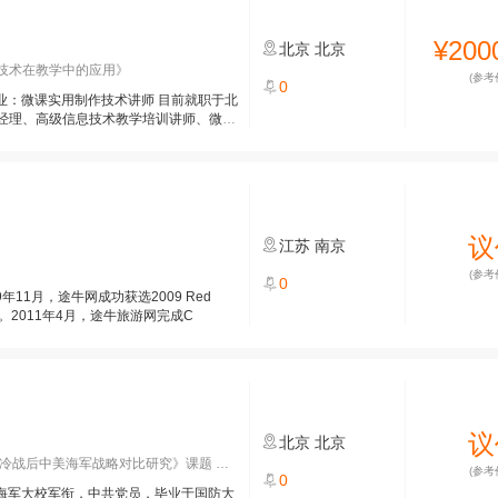
¥200
北京
北京
技术在教学中的应用》
(参考
0
职业：微课实用制作技术讲师 目前就职于北
经理、高级信息技术教学培训讲师、微课
议
江苏
南京
(参考
0
年11月，途牛网成功获选2009 Red
业。2011年4月，途牛旅游网完成C
议
北京
北京
战后中美海军战略对比研究》课题 主编
(参考
0
，海军大校军衔，中共党员，毕业于国防大