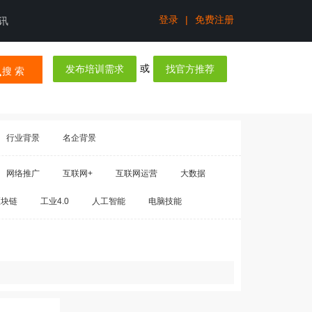
登录
|
免费注册
讯
或
发布培训需求
找官方推荐
搜 索
行业背景
名企背景
网络推广
互联网+
互联网运营
大数据
区块链
工业4.0
人工智能
电脑技能