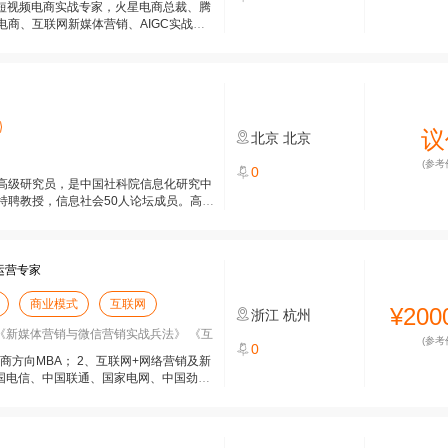
与短视频电商实战专家，火星电商总裁、腾
商、互联网新媒体营销、AIGC实战项
议
北京
北京
(参考
0
高级研究员，是中国社科院信息化研究中
特聘教授，信息社会50人论坛成员。高红
运营专家
商业模式
互联网
¥200
浙江
杭州
《新媒体营销与微信营销实战兵法》 《互
(参考
0
商方向MBA； 2、互联网+网络营销及新
中国电信、中国联通、国家电网、中国劲酒