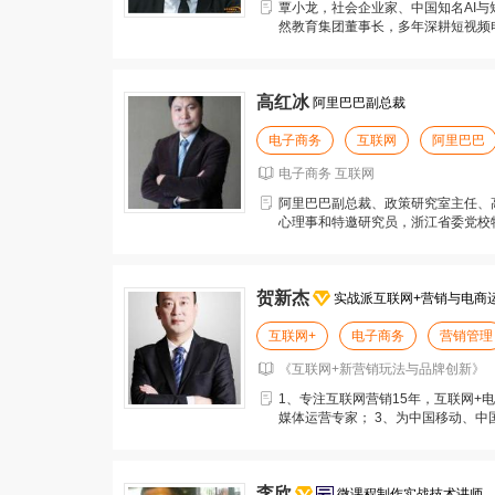
覃小龙，社会企业家、中国知名AI
然教育集团董事长，多年深耕短视频电
目、短视频实战项
高红冰
阿里巴巴副总裁
电子商务
互联网
阿里巴巴
电子商务 互联网
阿里巴巴副总裁、政策研究室主任、
心理事和特邀研究员，浙江省委党校
冰是中国互联网资深
贺新杰
实战派互联网+营销与电商
互联网+
电子商务
营销管理
《互联网+新营销玩法与品牌创新》 
1、专注互联网营销15年，互联网+电
媒体运营专家； 3、为中国移动、
等多家著名
李欣
微课程制作实战技术讲师