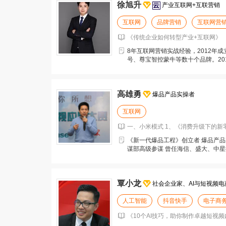
徐旭升
产业互联网+互联营销
互联网
品牌营销
互联网营
《传统企业如何转型产业+互联网》 
8年互联网营销实战经验，2012年
号、尊宝智控蒙牛等数十个品牌。20
建从传统的土石方
高雄勇
爆品产品实操者
互联网
一、小米模式 1、《消费升级下的新零
《新一代爆品工程》创立者 爆品产品
谋部高级参谋 曾任海信、盛大、中星
家 OTT
覃小龙
社会企业家、AI与短视频电
人工智能
抖音快手
电子商
《10个AI技巧，助你制作卓越短视频