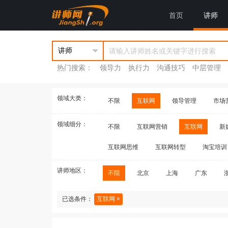
首页
讲师
热门搜索：
领导力
执行力
沟通技巧
中层管理
领域大类：
不限
互联网
领导管理
市场
领域细分：
不限
互联网营销
互联网
新
互联网思维
互联网转型
淘宝培训
讲师地区：
不限
北京
上海
广东
已选条件：
互联网 ×