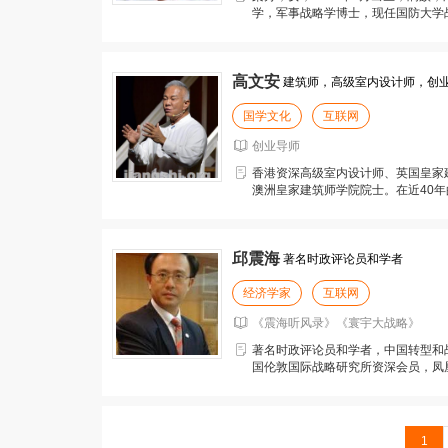
学，军事战略学博士，现任国防大学
术六级，硕士研究
高文安
建筑师，高级室内设计师，创
国学文化
互联网
创业导师
香港资深高级室内设计师、英国皇家
澳洲皇家建筑师学院院士。在近40年
设计项目，被誉为
邱震海
著名时政评论员和学者
经济学家
互联网
《震海听风录》《寰宇大战略》
著名时政评论员和学者，中国转型和
国伦敦国际战略研究所资深会员，凤
大战略》节目主持人。
1