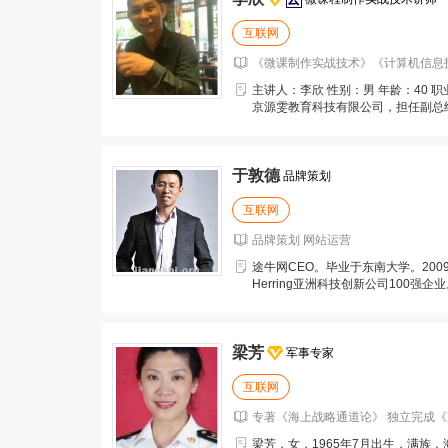
互联网
《微课制作实战技术》《计算机信息
主讲人：李欣 性别：男 年龄：40 
京源雯教育科技有限公司，担任副总
程实战技术讲
于敦德
品牌策划
互联网
品牌策划 网站运营
途牛网CEO。毕业于东南大学。2009
Herring亚洲科技创新公司100强企
梁芳
军事专家
互联网
专著《海上战略通道论》 独立完成《冷
梁芳，女，1965年7月出生，满族