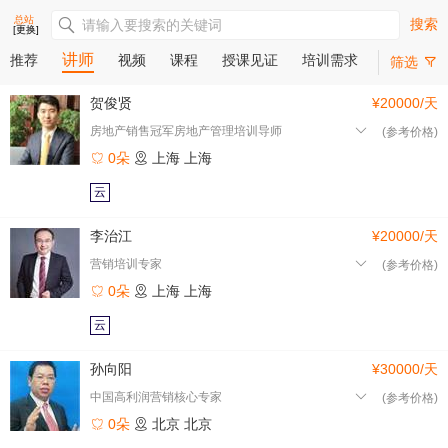
总站
搜索
[更换]
讲师
推荐
视频
课程
授课见证
培训需求
筛选
贺俊贤
¥20000/天
房地产销售冠军房地产管理培训导师
(参考价格)
0朵
上海
上海
云
李治江
¥20000/天
营销培训专家
(参考价格)
0朵
上海
上海
云
孙向阳
¥30000/天
中国高利润营销核心专家
(参考价格)
0朵
北京
北京