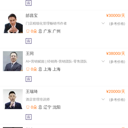
云
邰昌宝
¥30000/天
门店精细化管理畅销书作者
(参考价格)
0朵
广东
广州
云
王同
¥38000/天
AI+营销赋能 | 经销商-营销团队-零售团队
(参考价格)
0朵
上海
上海
云
王瑞琦
¥20000/天
酒店管理培训师
(参考价格)
0朵
辽宁
沈阳
云