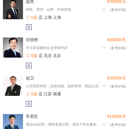
赵杰
¥20000/天
销售、管理、品牌、市场营销、
(参考价格)
0朵
上海
上海
云
刘登榜
¥30000/天
专注家居建材企业营销培训
(参考价格)
0朵
北京
北京
云
赵卫
¥20000/天
公司流程再造；品牌连锁、品牌营销、商品企划建设
(参考价格)
0朵
江苏
南通
云
常君臣
¥12000/天
酒店ota运营，携程美团运营，酒店个性化服务体系搭建，酒店全
(参考价格)