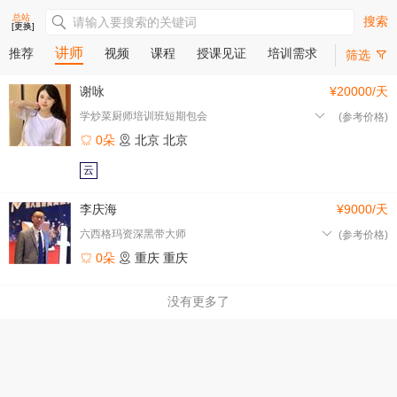
总站
搜索
[更换]
讲师
推荐
视频
课程
授课见证
培训需求
筛选
谢咏
¥20000/天
学炒菜厨师培训班短期包会
(参考价格)
0朵
北京
北京
云
李庆海
¥9000/天
六西格玛资深黑带大师
(参考价格)
0朵
重庆
重庆
没有更多了