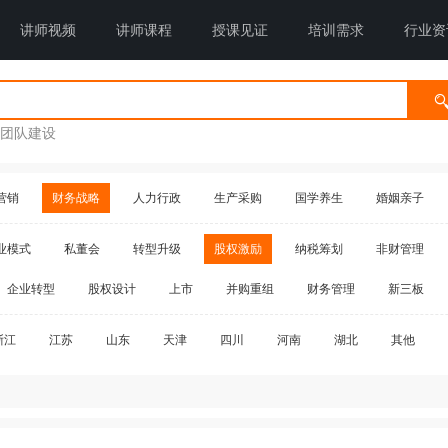
讲师视频
讲师课程
授课见证
培训需求
行业资
团队建设
营销
财务战略
人力行政
生产采购
国学养生
婚姻亲子
业模式
私董会
转型升级
股权激励
纳税筹划
非财管理
企业转型
股权设计
上市
并购重组
财务管理
新三板
浙江
江苏
山东
天津
四川
河南
湖北
其他