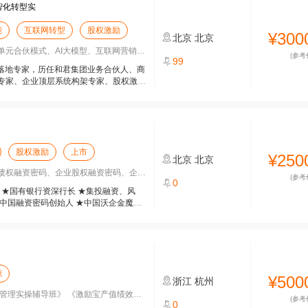
智化转型实
能
互联网转型
股权激励
¥300
北京
北京
元合伙模式、AI大模型、互联网营销、D
(参考
99
战落地专家，历任和君集团业务合伙人、商
专家、企业顶层系统构架专家、股权激励
股权激励
上市
¥250
北京
北京
权融资密码、企业股权融资密码、企业顶层
(参考
0
 ★国有银行资深行长 ★集投融资、风
中国融资密码创始人 ★中国沃企金魔方
源
¥500
浙江
杭州
理实操辅导班》 《激励宝产值绩效辅导
(参考
0