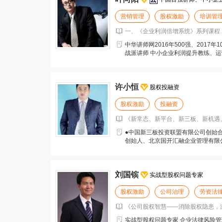
营销管理
股权激励
培训管
一、《企业利润倍增系统》系列课程 1
中华讲师网2016年500强、2017
战派讲师 中小企业利润提升教练、运
多家学
许小恒
股权投融资
股权激励
投融资
《新常态、新平台、新三板、新机遇、
●中国新三板投资联盟有限公司创始
创始人、北京国开汇融企业管理有限
公司创始合伙人、南京
刘国镔
实战型股权问题专家
股权激励
公司治理
劳资法
《公司股权智慧——消除股权隐患，激发
实战型股权问题专家 企业法律风险管