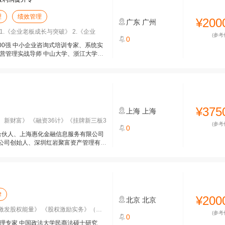
理
绩效管理
¥200
广东
广州
.《企业老板成长与突破》 2.《企业
(参考
0
年100强 中小企业咨询式培训专家、系统实
营管理实战导师 中山大学、浙江大学等
¥375
上海
上海
新财富》 《融资36计》《挂牌新三板3
(参考
0
合伙人、上海惠化金融信息服务有限公司
公司创始人、深圳红岩聚富资产管理有限
律
¥200
北京
北京
股权能量》 《股权激励实务》（培训、
(参考
0
理专家 中国政法大学民商法硕士研究