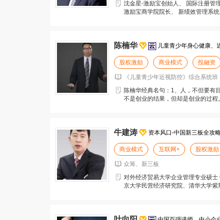
沈金星-激励宝创始人、 国际注册管
激励宝商学院院长、 新绩效管理系统
导师、 浙江
陈楠华
儿童青少年身心健康、
股权激励
商业模式
投融资
《儿童青少年近视防控》综合系统班 
陈楠华经典名句：1、人，不但要有
不是创业的结果，但却是创业的过程
人前进、成为照亮他人
牛建涛
资本风口-中国新三板全攻
商业模式
互联网+
股权激励
众筹、新三板
对外经济贸易大学企业管理专业硕士 
京大学民营经济研究院、清华大学紫荆
新三板全攻略》作
叶向阳
中国百强讲师、中小企