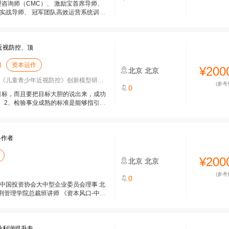
理咨询师（CMC）、 激励宝首席导师、
实战导师、 冠军团队高效运营系统训练
近视防控、顶
资本运作
¥200
北京
北京
《儿童青少年近视防控》创新模型研修班
(参考
0
目标，而且要把目标大胆的说出来，成功
。2、检验事业成熟的标准是能够指引他
略作者
¥200
北京
北京
(参考
0
中国投资协会大中型企业委员会理事 北
管理学院总裁班讲师 《资本风口-中国
业利润提升专