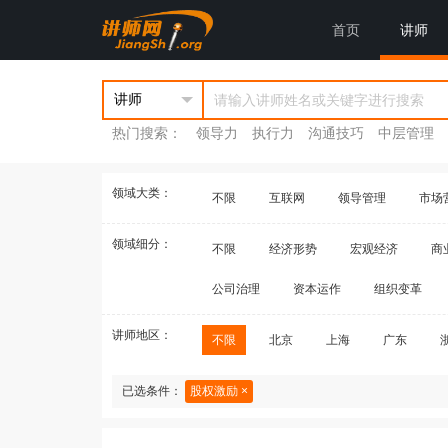
首页
讲师
热门搜索：
领导力
执行力
沟通技巧
中层管理
领域大类：
不限
互联网
领导管理
市场
领域细分：
不限
经济形势
宏观经济
商
公司治理
资本运作
组织变革
讲师地区：
不限
北京
上海
广东
已选条件：
股权激励 ×