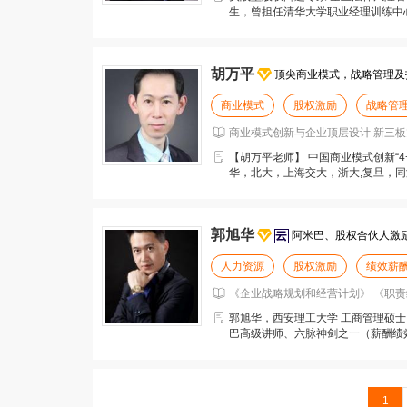
生，曾担任清华大学职业经理训练中
管理、法律风险管理、
胡万平
顶尖商业模式，战略管理及
商业模式
股权激励
战略管
商业模式创新与企业顶层设计 新三板实
【胡万平老师】 中国商业模式创新“4+
华，北大，上海交大，浙大,复旦，
西南财大，中
郭旭华
阿米巴、股权合伙人激
人力资源
股权激励
绩效薪
《企业战略规划和经营计划》 《职责
郭旭华，西安理工大学 工商管理硕士 
巴高级讲师、六脉神剑之一（薪酬绩效
忧、聚成股份
1