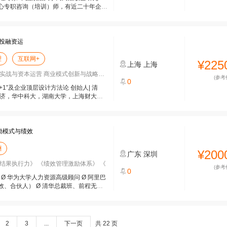
心专职咨询（培训）师，有近二十年企业
投融资运
理
互联网+
¥225
上海
上海
战与资本运营 商业模式创新与战略定位
(参考
0
1”及企业顶层设计方法论 创始人| 清
同济，华中科大，湖南大学，上海财大，
励模式与绩效
酬
¥200
广东
深圳
结果执行力》 《绩效管理激励体系》 《
(参考
0
Ø 华为大学人力资源高级顾问 Ø 阿里巴
、合伙人） Ø 清华总裁班、前程无
2
3
...
下一页
共 22 页