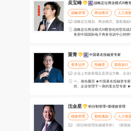
吴宝峰
战略定位商业模式AI数
战略管理
商业模式
人工智
战略定位规划、商业模式、股权激励单
战略定位商业模式AI数智化转型实
务部中国国际电子商务培训中心特聘
专家、创新中国商业
粟青
中国著名投融资专家
资本运作
投融资
股权设计
企业上市政策规定及营运方略、企业债
一、身份履历 ★中国著名投融资专家
控、企业管理于一身的复合型专家 ★
创始人 ★北大、
沈金星
积分制管理+新绩效管理
绩效管理
股权激励
人力资
《积分制管理实操辅导班》 《新绩效管