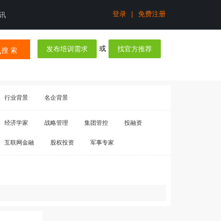
登录
|
免费注册
讯
或
发布培训需求
找官方推荐
搜 索
行业背景
名企背景
经济学家
战略管理
集团管控
投融资
互联网金融
股权投资
军事专家